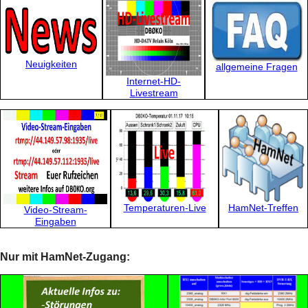
Neuigkeiten
allgemeine Fragen
Internet-HD-
Livestream
Temperaturen-Live
HamNet-Treffen
Video-Stream-
Eingaben
Nur mit HamNet-Zugang: