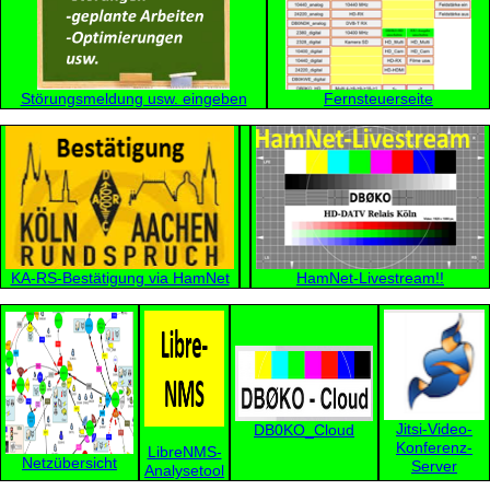
Störungsmeldung usw. eingeben
Fernsteuerseite
KA-RS-Bestätigung via HamNet
HamNet-Livestream!!
Jitsi-Video-
DB0KO_Cloud
Konferenz-
LibreNMS-
Netzübersicht
Server
Analysetool