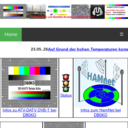
Home
☰
23.05..26
Auf Grund der hohen Temperaturen kommt
Status
Infos zu ATV-DATV DVB-T bei
Infos zum HamNet bei
DB0KO
DB0KO